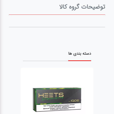
توضیحات گروه کالا
پاد
پاد
یکبار
مصرف
سالت
دسته بندی ها
لوازم
جانبی
ویپ
جویس