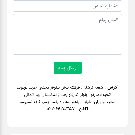
آدرس :
شعبه فرشته : فرشته نبش نیلوفر مجتمع خرید یوتوپیا
شعبه اندرزگو : بلوار اندرزگو بعد از اشکستان پور شمالی
شعبه نیاوران: خیابان باهنر‌ سه راه یاسر جنب کافه نسپرسو
تلفن :
02126425357