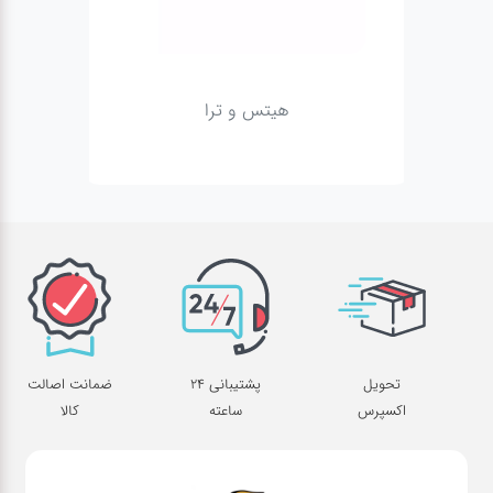
سیگار
پیچ
توتون
هیتس و ترا
پیپ
نیکوتین
پچ
تنباکو
تحویل
پشتیبانی 24
ضمانت اصالت
اکسپرس
ساعته
کالا