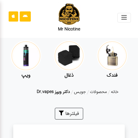
جستجو
Mr Nicotine
محصولات
قوانین
سایت
ارتباط
فندک
ذغال
ویپ
باما
خانه
محصولات
جویس
دکتر ویپز Dr.vapes
درباره
ما
بلاگ
فیلترها
محصولات