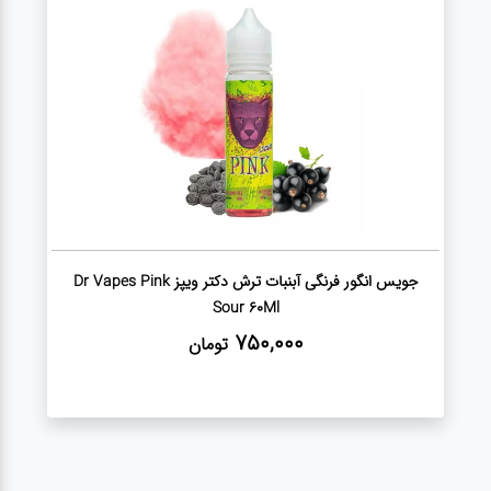
دستگاه
ایکاس
هیتس
و ترا
سیگار
برگ
جویس انگور فرنگی آبنبات ترش دکتر ویپز Dr Vapes Pink
Sour 60Ml
فندک
750,000
تومان
ذغال
ویپ