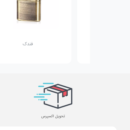
یگار برگ
فندک
تحویل اکسپرس