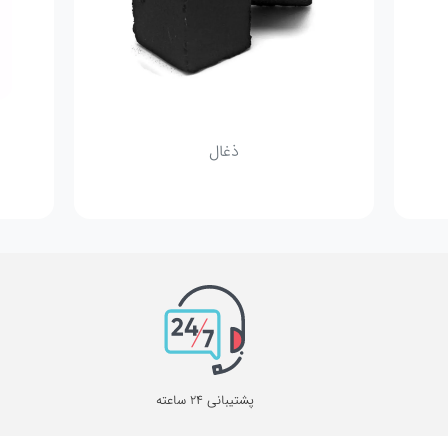
ذغال
پشتیبانی 24 ساعته