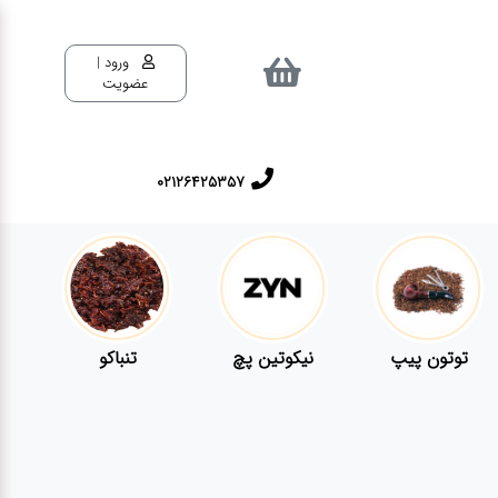
ورود |
عضویت
02126425357
توتون پیپ
نیکوتین پچ
تنباکو