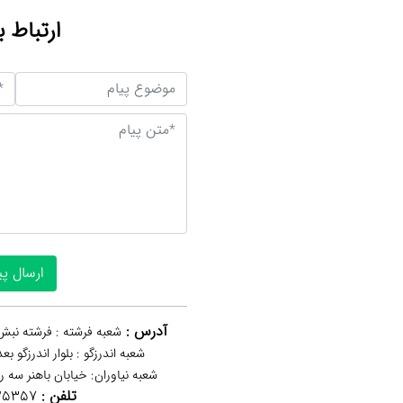
ارتباط ب
آدرس :
شعبه فرشته : فرشته نبش 
شعبه اندرزگو : بلوار اندرزگو ب
شعبه نیاوران: خیابان باهنر‌ سه 
تلفن :
25357