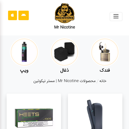
جستجو
Mr Nicotine
محصولات
قوانین
سایت
ارتباط
فندک
ذغال
ویپ
باما
خانه
محصولات Mr Nicotine | مستر نیکوتین
درباره
ما
بلاگ
محصولات