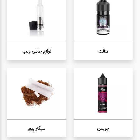
سیگار
پیچ
توتون
پیپ
سالت
لوازم جانبی ویپ
نیکوتین
پچ
تنباکو
جویس
سیگار پیچ