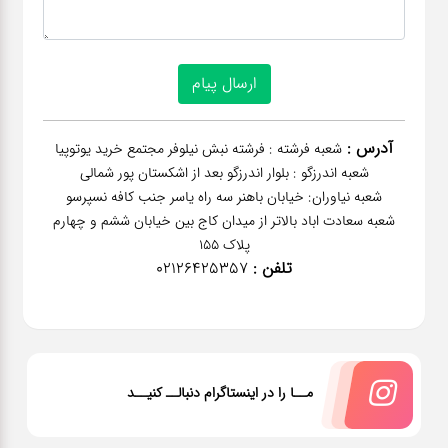
آدرس :
شعبه فرشته : فرشته نبش نیلوفر مجتمع خرید یوتوپیا
شعبه اندرزگو : بلوار اندرزگو بعد از اشکستان پور شمالی
شعبه نیاوران: خیابان باهنر‌ سه راه یاسر جنب کافه نسپرسو
شعبه سعادت اباد بالاتر از میدان کاج بین خیابان ششم و چهارم
پلاک 155
تلفن :
02126425357
مــا را در اینستاگرام دنبالــ کنیــد