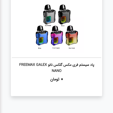
دستگاه
ایکاس
هیتس
و ترا
سیگار
برگ
پاد سیستم فری مکس گلکس نانو FREEMAX GALEX
NANO
فندک
0
تومان
ذغال
ویپ