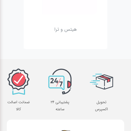
سیگار
پیچ
توتون
هیتس و ترا
پیپ
نیکوتین
پچ
تنباکو
تحویل
پشتیبانی 24
ضمانت اصالت
اکسپرس
ساعته
کالا