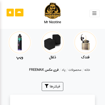
جستجو
Mr Nicotine
محصولات
قوانین
سایت
ارتباط
فندک
ذغال
ویپ
باما
خانه
محصولات
پاد
فری مکس FREEMAX
درباره
ما
بلاگ
فیلترها
محصولات