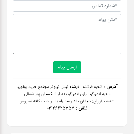
آدرس :
شعبه فرشته : فرشته نبش نیلوفر مجتمع خرید یوتوپیا
شعبه اندرزگو : بلوار اندرزگو بعد از اشکستان پور شمالی
شعبه نیاوران: خیابان باهنر‌ سه راه یاسر جنب کافه نسپرسو
تلفن :
02126425357