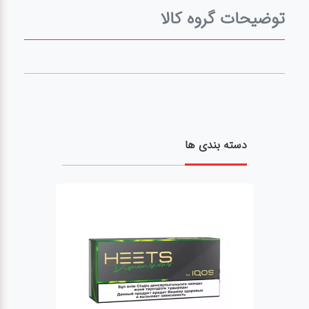
توضیحات گروه کالا
پاد
پاد
یکبار
مصرف
سالت
دسته بندی ها
لوازم
جانبی
ویپ
جویس