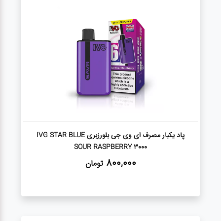
پاد
پاد
یکبار
مصرف
سالت
لوازم
پاد یکبار مصرف ای وی جی بلورزبری IVG STAR BLUE
جانبی
SOUR RASPBERRY 3000
ویپ
800,000
تومان
جویس