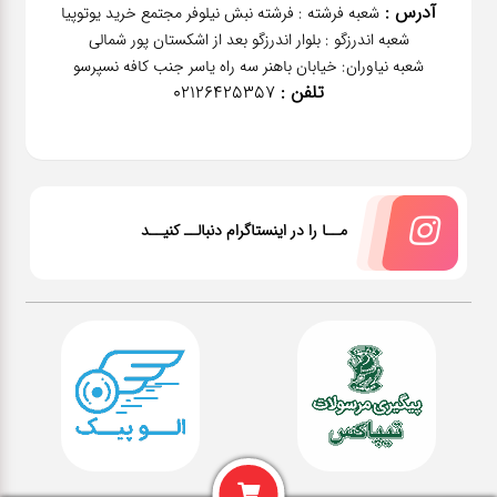
آدرس :
شعبه فرشته : فرشته نبش نیلوفر مجتمع خرید یوتوپیا
شعبه اندرزگو : بلوار اندرزگو بعد از اشکستان پور شمالی
شعبه نیاوران: خیابان باهنر‌ سه راه یاسر جنب کافه نسپرسو
تلفن :
02126425357
مــا را در اینستاگرام دنبالــ کنیــد