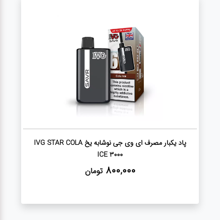
سیگار
پیچ
توتون
پیپ
نیکوتین
پچ
تنباکو
پاد یکبار مصرف ای وی جی نوشابه یخ IVG STAR COLA
ICE 3000
800,000
تومان