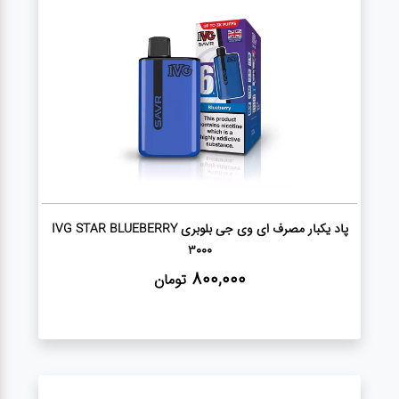
دستگاه
ایکاس
هیتس
و ترا
سیگار
برگ
پاد یکبار مصرف ای وی جی بلوبری IVG STAR BLUEBERRY
3000
فندک
800,000
تومان
ذغال
ویپ