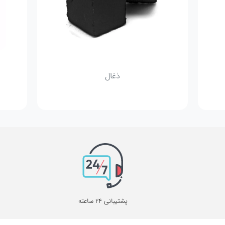
ذغال
پشتیبانی 24 ساعته