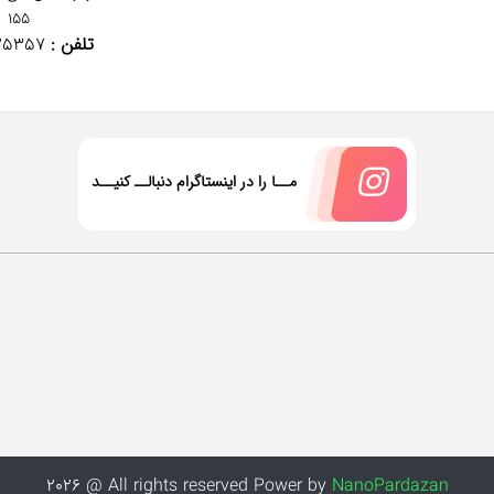
155
تلفن :
25357
مــا را در اینستاگرام دنبالــ کنیــد
2026 @ All rights reserved Power by
NanoPardazan