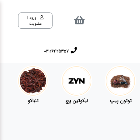
ورود |
عضویت
02126425357
توتون پیپ
نیکوتین پچ
تنباکو