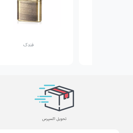
یگار برگ
فندک
تحویل اکسپرس