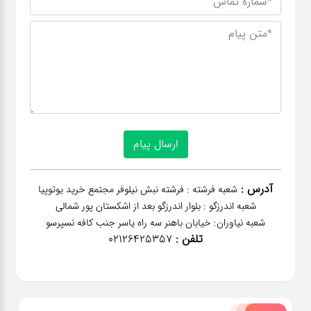
آدرس :
شعبه فرشته : فرشته نبش نیلوفر مجتمع خرید یوتوپیا
شعبه اندرزگو : بلوار اندرزگو بعد از اشکستان پور شمالی
شعبه نیاوران: خیابان باهنر‌ سه راه یاسر جنب کافه نسپرسو
تلفن :
02126425357