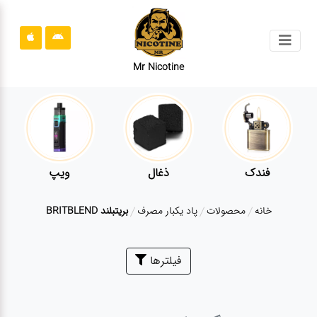
جستجو
Mr Nicotine
محصولات
قوانین
سایت
ارتباط
فندک
ذغال
ویپ
باما
خانه
محصولات
پاد یکبار مصرف
بریتبلند BRITBLEND
درباره
ما
بلاگ
فیلترها
محصولات