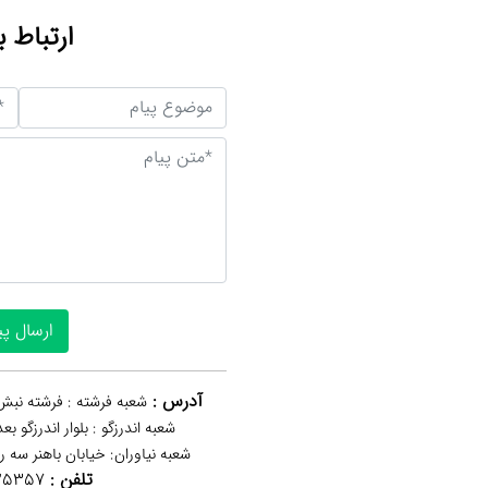
ارتباط ب
آدرس :
شعبه فرشته : فرشته نبش 
شعبه اندرزگو : بلوار اندرزگو ب
شعبه نیاوران: خیابان باهنر‌ سه 
تلفن :
25357