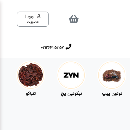
ورود |
عضویت
02126425357
توتون پیپ
نیکوتین پچ
تنباکو