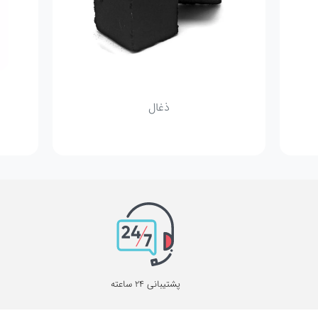
ذغال
پشتیبانی 24 ساعته