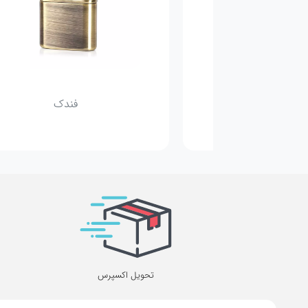
یگار برگ
فندک
تحویل اکسپرس